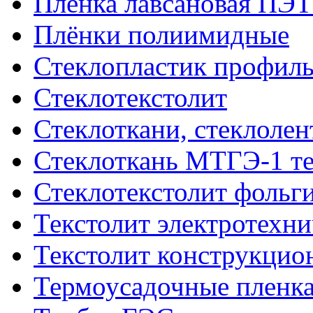
Пленка лавсановая ПЭТ
Плёнки полиимидные
Стеклопластик профил
Стеклотекстолит
Стеклоткани, стеклоле
Стеклоткань МТГЭ-1 т
Стеклотекстолит фольг
Текстолит электротехн
Текстолит конструкци
Термоусадочные пленка