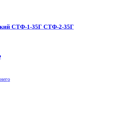
йкий СТФ-1-35Г СТФ-2-35Г
Ф
него