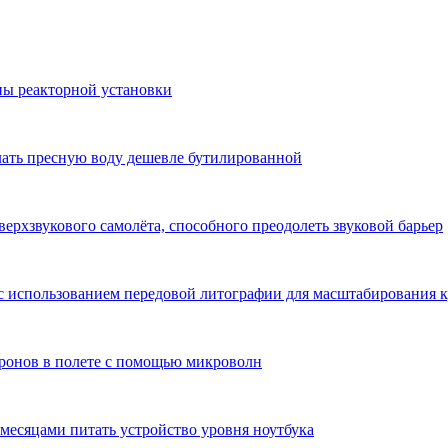
ены реакторной установки
лать пресную воду дешевле бутилированной
верхзвукового самолёта, способного преодолеть звуковой барьер
 с использованием передовой литографии для масштабирования 
дронов в полете с помощью микроволн
 месяцами питать устройство уровня ноутбука