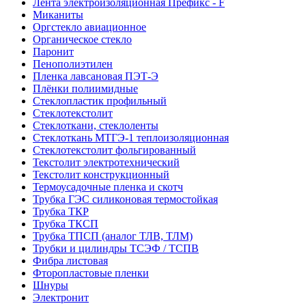
Лента электроизоляционная Префикс - F
Миканиты
Оргстекло авиационное
Органическое стекло
Паронит
Пенополиэтилен
Пленка лавсановая ПЭТ-Э
Плёнки полиимидные
Стеклопластик профильный
Стеклотекстолит
Стеклоткани, стеклоленты
Стеклоткань МТГЭ-1 теплоизоляционная
Стеклотекстолит фольгированный
Текстолит электротехнический
Текстолит конструкционный
Термоусадочные пленка и скотч
Трубка ГЭС силиконовая термостойкая
Трубка ТКР
Трубка ТКСП
Трубка ТПСП (аналог ТЛВ, ТЛМ)
Трубки и цилиндры ТСЭФ / ТСПВ
Фибра листовая
Фторопластовые пленки
Шнуры
Электронит